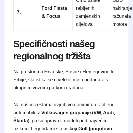
Crno tržište
OBD
Ford Fiesta
rabljenih
hakiranje
7.
& Focus
zamjenskih
računala
dijelova
motora
Specifičnosti našeg
regionalnog tržišta
Na prostorima Hrvatske, Bosne i Hercegovine te
Srbije, statistika se u velikoj mjeri podudara s
ukupnim voznim parkom građana.
Na našim cestama uvjerljivo dominiraju rabljeni
automobili iz
Volkswagen grupacije (VW, Audi,
Škoda)
, pa su upravo ti modeli pod najvećim
rizikom. Legendarni status koji
Golf (pogotovo