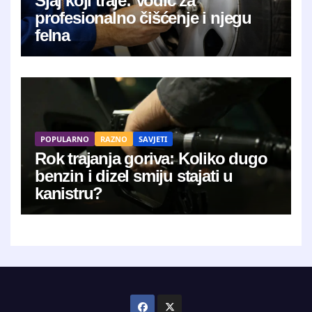
Sjaj koji traje: Vodič za
profesionalno čišćenje i njegu
felna
POPULARNO
RAZNO
SAVJETI
Rok trajanja goriva: Koliko dugo
benzin i dizel smiju stajati u
kanistru?