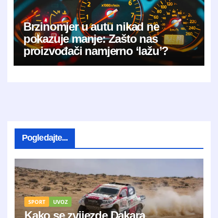
Brzinomjer u autu nikad ne
pokazuje manje: Zašto nas
proizvođači namjerno ‘lažu’?
Pogledajte...
SPORT
UVOZ
Kako se zvijezde Dakara