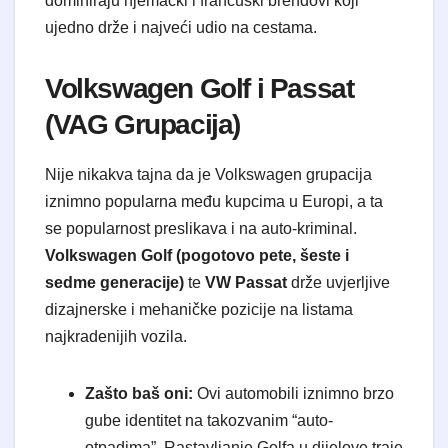
dominiraju njemački i francuski brendovi koji
ujedno drže i najveći udio na cestama.
Volkswagen Golf i Passat
(VAG Grupacija)
Nije nikakva tajna da je Volkswagen grupacija
iznimno popularna među kupcima u Europi, a ta
se popularnost preslikava i na auto-kriminal.
Volkswagen Golf (pogotovo pete, šeste i
sedme generacije)
te
VW Passat
drže uvjerljive
dizajnerske i mehaničke pozicije na listama
najkradenijih vozila.
Zašto baš oni:
Ovi automobili iznimno brzo
gube identitet na takozvanim “auto-
otpadima”. Rastavljanje Golfa u dijelove traje