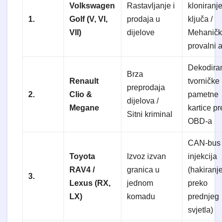
Volkswagen
Rastavljanje i
kloniranj
1.
Golf (V, VI,
prodaja u
ključa /
VII)
dijelove
Mehaničk
provalni a
Dekodira
Brza
Renault
tvorničke
preprodaja
2.
Clio &
pametne
dijelova /
Megane
kartice p
Sitni kriminal
OBD-a
CAN-bus
Toyota
Izvoz izvan
injekcija
RAV4 /
granica u
(hakiranj
3.
Lexus (RX,
jednom
preko
LX)
komadu
prednjeg
svjetla)