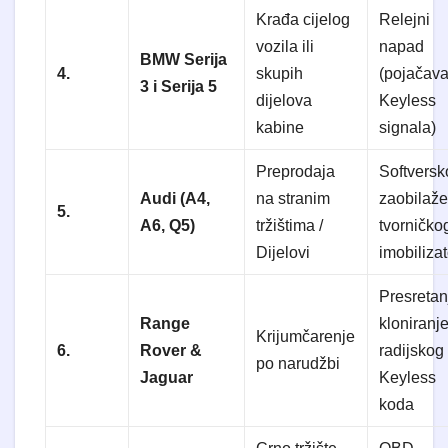
Krađa cijelog
Relejni
vozila ili
napad
BMW Serija
4.
skupih
(pojačav
3 i Serija 5
dijelova
Keyless
kabine
signala)
Preprodaja
Softversk
Audi (A4,
na stranim
zaobilaže
5.
A6, Q5)
tržištima /
tvorničko
Dijelovi
imobiliza
Presretan
Range
kloniranj
Krijumčarenje
6.
Rover &
radijskog
po narudžbi
Jaguar
Keyless
koda