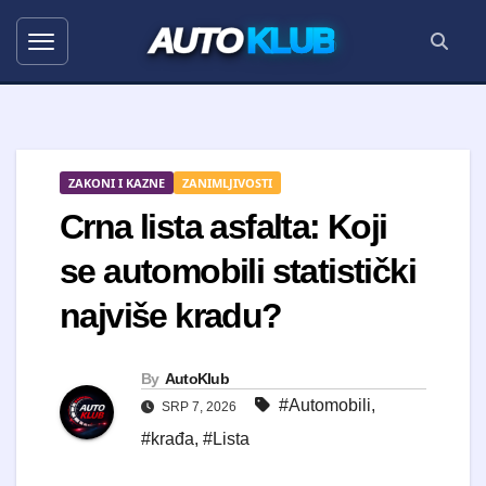
AUTO
KLUB
ZAKONI I KAZNE
ZANIMLJIVOSTI
Crna lista asfalta: Koji
se automobili statistički
najviše kradu?
By
AutoKlub
#Automobili
,
SRP 7, 2026
#krađa
,
#Lista