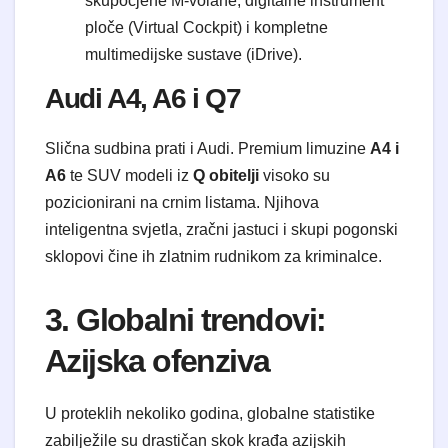
skupocjene M-volane, digitalne instrument
ploče (Virtual Cockpit) i kompletne
multimedijske sustave (iDrive).
Audi A4, A6 i Q7
Slična sudbina prati i Audi. Premium limuzine
A4 i
A6
te SUV modeli iz
Q obitelji
visoko su
pozicionirani na crnim listama. Njihova
inteligentna svjetla, zračni jastuci i skupi pogonski
sklopovi čine ih zlatnim rudnikom za kriminalce.
3. Globalni trendovi:
Azijska ofenziva
U proteklih nekoliko godina, globalne statistike
zabilježile su drastičan skok krađa azijskih