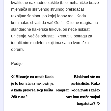
kvalitetne naknadne zaštite (bilo mehaničke brave
mjenjača ili skrivenog strujnog prekidača)
razbijate šablonu po kojoj lopov radi. Kada
kriminalac shvati da vaš Golf ili Clio ne reagira na
standardne hakerske trikove, on neće riskirati
uhićenje, već će odustati i krenuti u potragu za
identičnim modelom koji ima samo tvorničku
opremu.
Podijeli:
Navigacija objava
Blicanje na cesti: Kada
Blokirani ste na
je to koristan znak pažnje,
parkiralištu: Kako
a kada prekršaj koji košta
reagirati, koga zvati i zašto
260 eura?
vas inat može stajati
bogatstva?