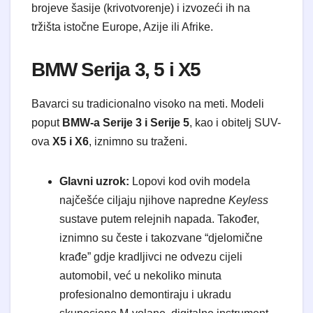
brojeve šasije (krivotvorenje) i izvozeći ih na
tržišta istočne Europe, Azije ili Afrike.
BMW Serija 3, 5 i X5
Bavarci su tradicionalno visoko na meti. Modeli
poput
BMW-a Serije 3 i Serije 5
, kao i obitelj SUV-
ova
X5 i X6
, iznimno su traženi.
Glavni uzrok:
Lopovi kod ovih modela
najčešće ciljaju njihove napredne
Keyless
sustave putem relejnih napada. Također,
iznimno su česte i takozvane “djelomične
krađe” gdje kradljivci ne odvezu cijeli
automobil, već u nekoliko minuta
profesionalno demontiraju i ukradu