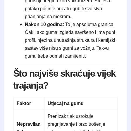
godišnji pregled kod vulkanizera. Smjesa
polako počinje pucati i gubiti svojstva
prianjanja na mokrom.
Nakon 10 godina:
To je apsolutna granica.
Čak i ako guma izgleda savršeno i ima puni
profil, njezina unutrašnja struktura i kemijski
sastav više nisu sigurni za vožnju. Takvu
gumu treba odmah zamijeniti.
Što najviše skraćuje vijek
trajanja?
Faktor
Utjecaj na gumu
Prenizak tlak uzrokuje
Nepravilan
pregrijavanje i brzo trošenje