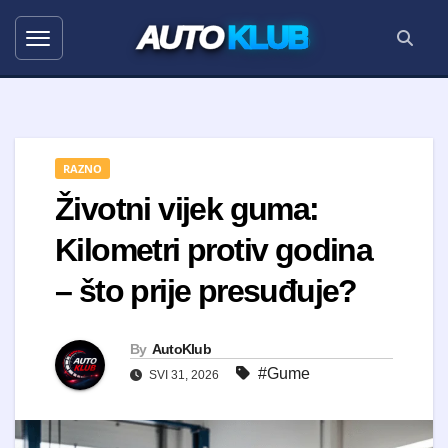
AUTO
KLUB
RAZNO
Životni vijek guma:
Kilometri protiv godina
– što prije presuđuje?
By
AutoKlub
#Gume
SVI 31, 2026