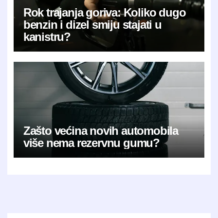
Rok trajanja goriva: Koliko dugo
benzin i dizel smiju stajati u
kanistru?
Zašto većina novih automobila
više nema rezervnu gumu?