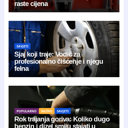
raste cijena
SAVJETI
Sjaj koji traje: Vodič za
profesionalno čišćenje i njegu
felna
POPULARNO
RAZNO
SAVJETI
Rok trajanja goriva: Koliko dugo
benzin i dizel smiju stajati u