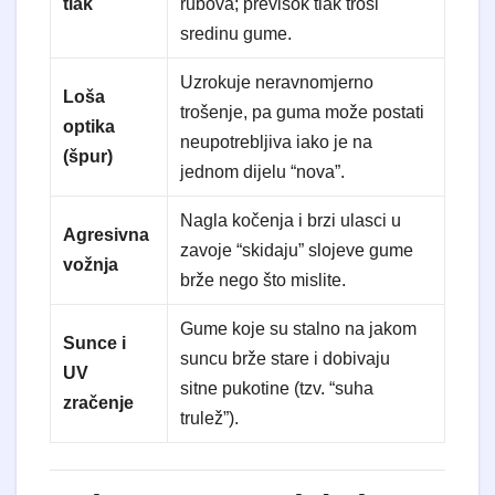
tlak
rubova; previsok tlak troši
sredinu gume.
Uzrokuje neravnomjerno
Loša
trošenje, pa guma može postati
optika
neupotrebljiva iako je na
(špur)
jednom dijelu “nova”.
Nagla kočenja i brzi ulasci u
Agresivna
zavoje “skidaju” slojeve gume
vožnja
brže nego što mislite.
Gume koje su stalno na jakom
Sunce i
suncu brže stare i dobivaju
UV
sitne pukotine (tzv. “suha
zračenje
trulež”).