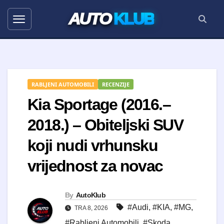
AUTO
KLUB
RABLJENI AUTOMOBILI
RECENZIJE
Kia Sportage (2016.–
2018.) – Obiteljski SUV
koji nudi vrhunsku
vrijednost za novac
By
AutoKlub
#Audi
,
#KIA
,
#MG
,
TRA 8, 2026
#Rabljeni Automobili
,
#Skoda