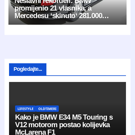
Neslavni rekorderi: BMW
promijenio 21 vlasnika, a
Mercedesu ‘skinuto‘ 281.000
kilometara
Pogledajte...
LIFESTYLE
OLDTIMERI
Kako je BMW E34 M5 Touring s
V12 motorom postao kolijevka
McLarena F1