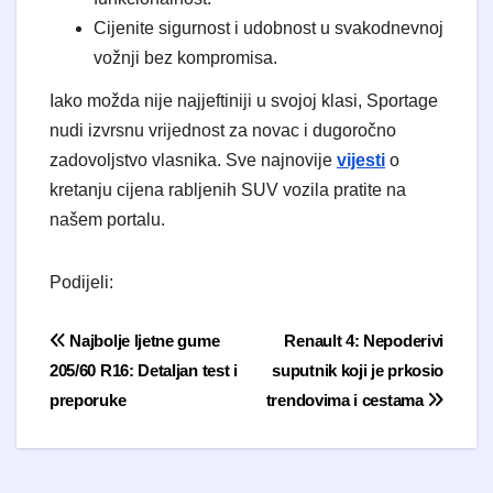
​Cijenite sigurnost i udobnost u svakodnevnoj
vožnji bez kompromisa.
​Iako možda nije najjeftiniji u svojoj klasi, Sportage
nudi izvrsnu vrijednost za novac i dugoročno
zadovoljstvo vlasnika. Sve najnovije
vijesti
o
kretanju cijena rabljenih SUV vozila pratite na
našem portalu.
Podijeli:
Navigacija objava
Najbolje ljetne gume
Renault 4: Nepoderivi
205/60 R16: Detaljan test i
suputnik koji je prkosio
preporuke
trendovima i cestama