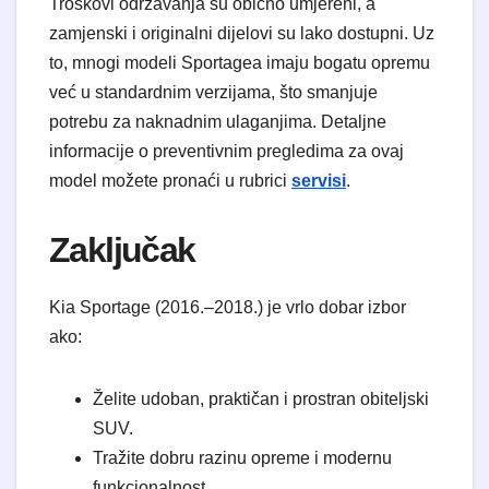
​Troškovi održavanja su obično umjereni, a
zamjenski i originalni dijelovi su lako dostupni. Uz
to, mnogi modeli Sportagea imaju bogatu opremu
već u standardnim verzijama, što smanjuje
potrebu za naknadnim ulaganjima. Detaljne
informacije o preventivnim pregledima za ovaj
model možete pronaći u rubrici
servisi
.
​Zaključak
​Kia Sportage (2016.–2018.) je vrlo dobar izbor
ako:
​Želite udoban, praktičan i prostran obiteljski
SUV.
​Tražite dobru razinu opreme i modernu
funkcionalnost.