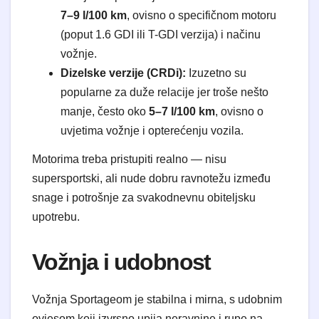
7–9 l/100 km
, ovisno o specifičnom motoru
(poput 1.6 GDI ili T-GDI verzija) i načinu
vožnje.
Dizelske verzije (CRDi):
Izuzetno su
popularne za duže relacije jer troše nešto
manje, često oko
5–7 l/100 km
, ovisno o
uvjetima vožnje i opterećenju vozila.
​Motorima treba pristupiti realno — nisu
supersportski, ali nude dobru ravnotežu između
snage i potrošnje za svakodnevnu obiteljsku
upotrebu.
​Vožnja i udobnost
​Vožnja Sportageom je stabilna i mirna, s udobnim
ovjesom koji izvrsno upija neravnine i rupe na