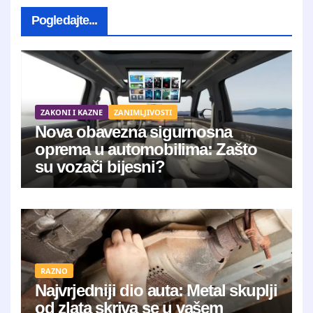
Pogledajte...
ZAKONI I KAZNE
ZANIMLJIVOSTI
Nova obavezna sigurnosna
oprema u automobilima: Zašto
su vozači bijesni?
RAZNO
Najvrjedniji dio auta: Metal skuplji
od zlata skriva se u vašem