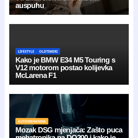
auspuhu
LIFESTYLE
OLDTIMERI
Kako je BMW E34 M5 Touring s
V12 motorom postao kolijevka
McLarena F1
AUTOMEHANIKA
Mozak DSG mjenjača: Zašto puca
mehatronika na DQ200 i kako je