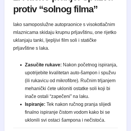
protiv “solnog filma”
Iako samoposlužne autopraonice s visokotlačnim
mlaznicama skidaju krupnu prljavštinu, one rijetko
uklanjaju tanki, ljepljivi film soli i statičke
prljavštine s laka.
Zasučite rukave:
Nakon početnog ispiranja,
upotrijebite kvalitetan auto-šampon i spužvu
(ili rukavicu od mikrofibre). Ručnim trljanjem
mehanički ćete ukloniti ostatke soli koji bi
inače ostali “zapečeni” na laku.
Ispiranje:
Tek nakon ručnog pranja slijedi
finalno ispiranje čistom vodom kako bi se
uklonili svi ostaci šampona i nečistoća.