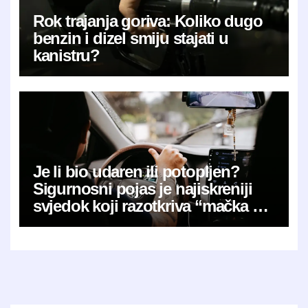
Rok trajanja goriva: Koliko dugo
benzin i dizel smiju stajati u
kanistru?
Je li bio udaren ili potopljen?
Sigurnosni pojas je najiskreniji
svjedok koji razotkriva “mačka u
vreći”