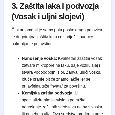
3. Zaštita laka i podvozja
(Vosak i uljni slojevi)
Čist automobil je samo pola posla; druga polovica
je dugotrajna zaštita koja će spriječiti buduće
nakupljanje prljavštine.
Nanošenje voska:
Kvalitetan zaštitni vosak
zatvara mikropore na laku, daje vozilu sjaj i
stvara vodoodbojni sloj. Zahvaljujući vosku,
iduće pranje bit će znatno lakše jer se
prljavština teže “hvata” za površinu.
Kemijska zaštita podvozja:
U
specijaliziranim servisima potražite
nanošenje zaštitnih sredstava na bazi voska
ili posebnih ulja. Ova sredstva prodiru u pore