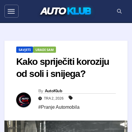
AUTO
KLUB
SAVJETI
URADI SAM
Kako spriječiti koroziju
od soli i snijega?
By
AutoKlub
TRA 2, 2026
#Pranje Automobila