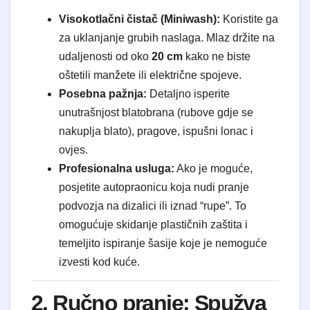
Visokotlačni čistač (Miniwash):
Koristite ga
za uklanjanje grubih naslaga. Mlaz držite na
udaljenosti od oko
20 cm
kako ne biste
oštetili manžete ili električne spojeve.
Posebna pažnja:
Detaljno isperite
unutrašnjost blatobrana (rubove gdje se
nakuplja blato), pragove, ispušni lonac i
ovjes.
Profesionalna usluga:
Ako je moguće,
posjetite autopraonicu koja nudi pranje
podvozja na dizalici ili iznad “rupe”. To
omogućuje skidanje plastičnih zaštita i
temeljito ispiranje šasije koje je nemoguće
izvesti kod kuće.
2. Ručno pranje: Spužva