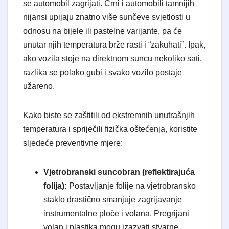
se automobil zagrijati. Crni i automobili tamnijih
nijansi upijaju znatno više sunčeve svjetlosti u
odnosu na bijele ili pastelne varijante, pa će
unutar njih temperatura brže rasti i “zakuhati”. Ipak,
ako vozila stoje na direktnom suncu nekoliko sati,
razlika se polako gubi i svako vozilo postaje
užareno.
Kako biste se zaštitili od ekstremnih unutrašnjih
temperatura i spriječili fizička oštećenja, koristite
sljedeće preventivne mjere:
Vjetrobranski suncobran (reflektirajuća
folija):
Postavljanje folije na vjetrobransko
staklo drastično smanjuje zagrijavanje
instrumentalne ploče i volana. Pregrijani
volan i plastika mogu izazvati stvarne