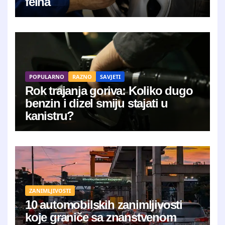
felna
POPULARNO
RAZNO
SAVJETI
Rok trajanja goriva: Koliko dugo
benzin i dizel smiju stajati u
kanistru?
ZANIMLJIVOSTI
10 automobilskih zanimljivosti
koje graniče sa znanstvenom