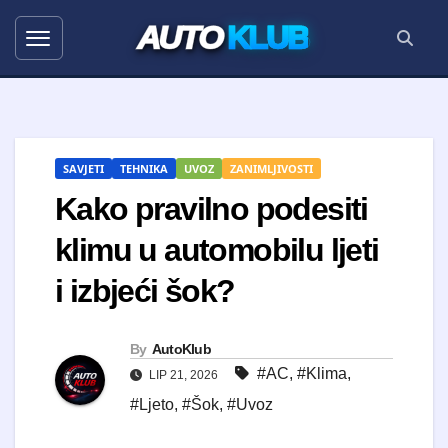
AUTO
KLUB
SAVJETI
TEHNIKA
UVOZ
ZANIMLJIVOSTI
Kako pravilno podesiti
klimu u automobilu ljeti
i izbjeći šok?
By
AutoKlub
#AC
,
#Klima
,
LIP 21, 2026
#Ljeto
,
#Šok
,
#Uvoz