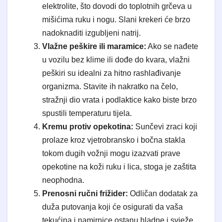
elektrolite, što dovodi do toplotnih grčeva u
mišićima ruku i nogu. Slani krekeri će brzo
nadoknaditi izgubljeni natrij.
Vlažne peškire ili maramice:
Ako se nađete
u vozilu bez klime ili dođe do kvara, vlažni
peškiri su idealni za hitno rashlađivanje
organizma. Stavite ih nakratko na čelo,
stražnji dio vrata i podlaktice kako biste brzo
spustili temperaturu tijela.
Kremu protiv opekotina:
Sunčevi zraci koji
prolaze kroz vjetrobransko i bočna stakla
tokom dugih vožnji mogu izazvati prave
opekotine na koži ruku i lica, stoga je zaštita
neophodna.
Prenosni ručni frižider:
Odličan dodatak za
duža putovanja koji će osigurati da vaša
tekućina i namirnice ostanu hladne i svježe