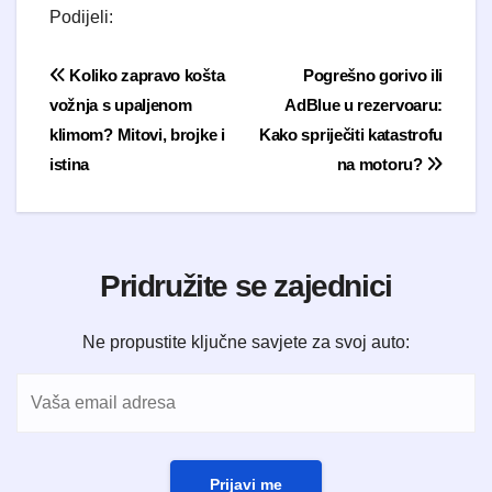
Podijeli:
Navigacija objava
Koliko zapravo košta
Pogrešno gorivo ili
vožnja s upaljenom
AdBlue u rezervoaru:
klimom? Mitovi, brojke i
Kako spriječiti katastrofu
istina
na motoru?
Pridružite se zajednici
Ne propustite ključne savjete za svoj auto:
Prijavi me