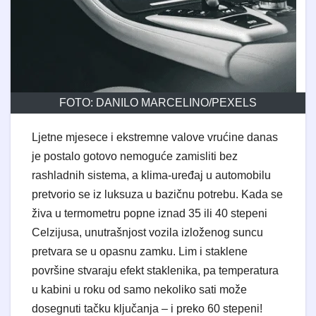
FOTO: DANILO MARCELINO/PEXELS
Ljetne mjesece i ekstremne valove vrućine danas
je postalo gotovo nemoguće zamisliti bez
rashladnih sistema, a klima-uređaj u automobilu
pretvorio se iz luksuza u bazičnu potrebu. Kada se
živa u termometru popne iznad 35 ili 40 stepeni
Celzijusa, unutrašnjost vozila izloženog suncu
pretvara se u opasnu zamku. Lim i staklene
površine stvaraju efekt staklenika, pa temperatura
u kabini u roku od samo nekoliko sati može
dosegnuti tačku ključanja – i preko 60 stepeni!