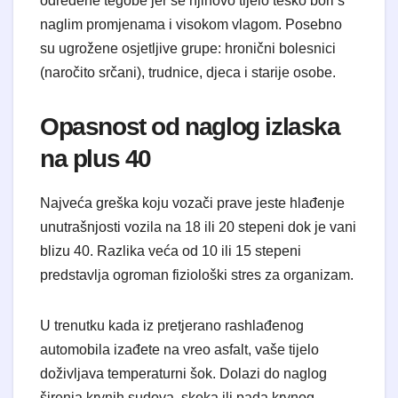
određene tegobe jer se njihovo tijelo teško bori s
naglim promjenama i visokom vlagom. Posebno
su ugrožene osjetljive grupe: hronični bolesnici
(naročito srčani), trudnice, djeca i starije osobe.
Opasnost od naglog izlaska
na plus 40
Najveća greška koju vozači prave jeste hlađenje
unutrašnjosti vozila na 18 ili 20 stepeni dok je vani
blizu 40. Razlika veća od 10 ili 15 stepeni
predstavlja ogroman fiziološki stres za organizam.
U trenutku kada iz pretjerano rashlađenog
automobila izađete na vreo asfalt, vaše tijelo
doživljava temperaturni šok. Dolazi do naglog
širenja krvnih sudova, skoka ili pada krvnog