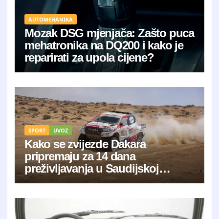
AUTOMEHANIKA
Mozak DSG mjenjača: Zašto puca
mehatronika na DQ200 i kako je
reparirati za upola cijene?
SPORT
UVOZ
Kako se zvijezde Dakara
pripremaju za 14 dana
preživljavanja u Saudijskoj
Arabiji?