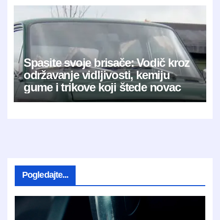
Spasite svoje brisače: Vodič kroz
održavanje vidljivosti, kemiju
gume i trikove koji štede novac
Pogledajte...