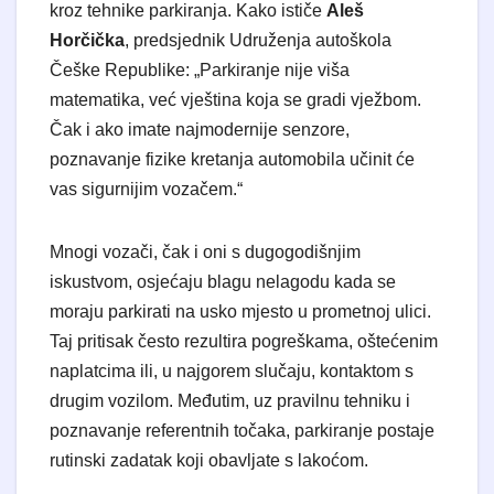
kroz tehnike parkiranja. Kako ističe
Aleš
Horčička
, predsjednik Udruženja autoškola
Češke Republike: „Parkiranje nije viša
matematika, već vještina koja se gradi vježbom.
Čak i ako imate najmodernije senzore,
poznavanje fizike kretanja automobila učinit će
vas sigurnijim vozačem.“
Mnogi vozači, čak i oni s dugogodišnjim
iskustvom, osjećaju blagu nelagodu kada se
moraju parkirati na usko mjesto u prometnoj ulici.
Taj pritisak često rezultira pogreškama, oštećenim
naplatcima ili, u najgorem slučaju, kontaktom s
drugim vozilom. Međutim, uz pravilnu tehniku i
poznavanje referentnih točaka, parkiranje postaje
rutinski zadatak koji obavljate s lakoćom.