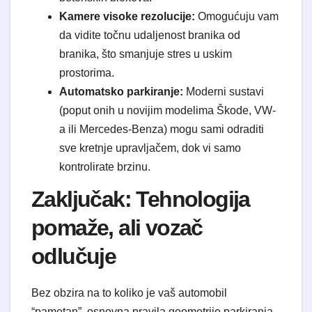
Kamere visoke rezolucije:
Omogućuju vam
da vidite točnu udaljenost branika od
branika, što smanjuje stres u uskim
prostorima.
Automatsko parkiranje:
Moderni sustavi
(poput onih u novijim modelima Škode, VW-
a ili Mercedes-Benza) mogu sami odraditi
sve kretnje upravljačem, dok vi samo
kontrolirate brzinu.
Zaključak: Tehnologija
pomaže, ali vozač
odlučuje
Bez obzira na to koliko je vaš automobil
“pametan”, osnovna pravila geometrije parkiranja