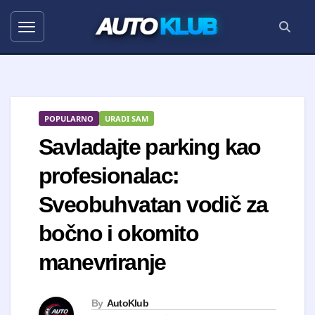
AUTO
KLUB
POPULARNO
URADI SAM
Savladajte parking kao
profesionalac:
Sveobuhvatan vodič za
bočno i okomito
manevriranje
By
AutoKlub