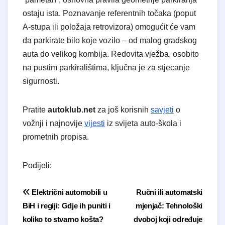
ostaju ista. Poznavanje referentnih točaka (poput
A-stupa ili položaja retrovizora) omogućit će vam
da parkirate bilo koje vozilo – od malog gradskog
auta do velikog kombija. Redovita vježba, osobito
na pustim parkiralištima, ključna je za stjecanje
sigurnosti.
Pratite
autoklub.net
za još korisnih
savjeti
o
vožnji i najnovije
vijesti
iz svijeta auto-škola i
prometnih propisa.
Podijeli:
Navigacija objava
Električni automobili u
Ručni ili automatski
BiH i regiji: Gdje ih puniti i
mjenjač: Tehnološki
koliko to stvarno košta?
dvoboj koji određuje