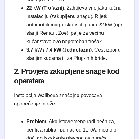
22 kW (Trofazni):
Zahtijeva vrlo jaku kućnu
instalaciju (zakupljenu snagu). Rijetki
automobili mogu iskoristiti punih 22 kW (npr.
stariji Renault Zoe), pa je za većinu
kućanstava ovo nepotreban trošak.
3.7 kW / 7.4 kW (Jednofazni):
Čest izbor u
starijim kućama ili za Plug-in hibride.
2. Provjera zakupljene snage kod
operatera
Instalacija Wallboxa značajno povećava
opterećenje mreže.
Problem:
Ako istovremeno radi pećnica,
perilica rublja i punjač od 11 kW, moglo bi
doći do iskakanja glavnog osigurača.