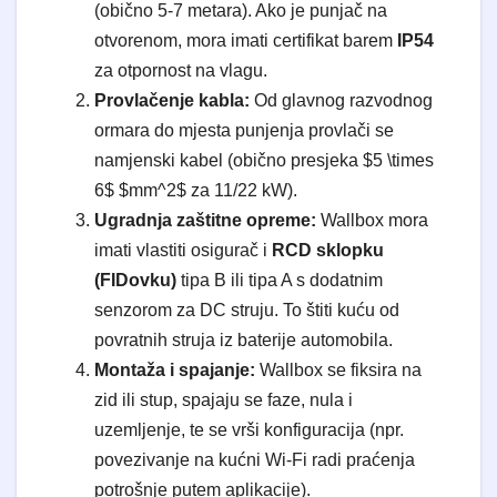
(obično 5-7 metara). Ako je punjač na
otvorenom, mora imati certifikat barem
IP54
za otpornost na vlagu.
Provlačenje kabla:
Od glavnog razvodnog
ormara do mjesta punjenja provlači se
namjenski kabel (obično presjeka $5 \times
6$ $mm^2$ za 11/22 kW).
Ugradnja zaštitne opreme:
Wallbox mora
imati vlastiti osigurač i
RCD sklopku
(FIDovku)
tipa B ili tipa A s dodatnim
senzorom za DC struju. To štiti kuću od
povratnih struja iz baterije automobila.
Montaža i spajanje:
Wallbox se fiksira na
zid ili stup, spajaju se faze, nula i
uzemljenje, te se vrši konfiguracija (npr.
povezivanje na kućni Wi-Fi radi praćenja
potrošnje putem aplikacije).