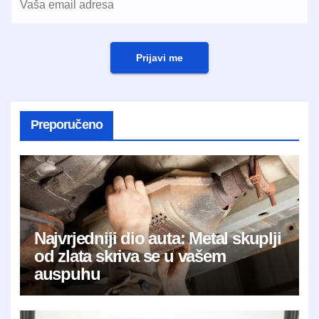
Prijavi me
Preporučeno
Najvrjedniji dio auta: Metal skuplji
od zlata skriva se u vašem
auspuhu