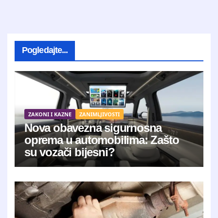
Pogledajte...
ZAKONI I KAZNE
ZANIMLJIVOSTI
Nova obavezna sigurnosna
oprema u automobilima: Zašto
su vozači bijesni?