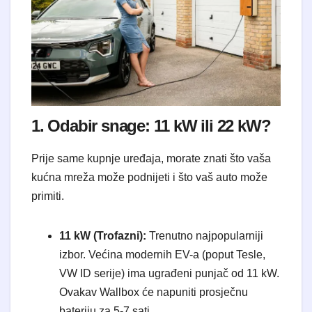
1. Odabir snage: 11 kW ili 22 kW?
Prije same kupnje uređaja, morate znati što vaša
kućna mreža može podnijeti i što vaš auto može
primiti.
11 kW (Trofazni):
Trenutno najpopularniji
izbor. Većina modernih EV-a (poput Tesle,
VW ID serije) ima ugrađeni punjač od 11 kW.
Ovakav Wallbox će napuniti prosječnu
bateriju za 5-7 sati.