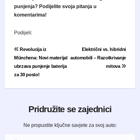
punjenja? Podijelite svoja pitanja u
komentarima!
Podijeli:
Navigacija objava
Revolucija iz
Električni vs. hibridni
Münchena: Novi materijal
automobili – Razotkrivanje
ubrzava punjenje baterija
mitova
za 30 posto!
Pridružite se zajednici
Ne propustite ključne savjete za svoj auto: