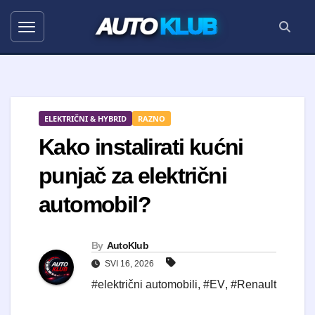
AUTO
KLUB
ELEKTRIČNI & HYBRID
RAZNO
Kako instalirati kućni
punjač za električni
automobil?
By
AutoKlub
SVI 16, 2026
#električni automobili
,
#EV
,
#Renault