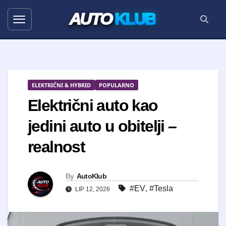
AUTO
KLUB
ELEKTRIČNI & HYBRID
POPULARNO
Električni auto kao
jedini auto u obitelji –
realnost
By
AutoKlub
#EV
,
#Tesla
LIP 12, 2026