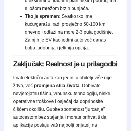
u ekstremno hladnim planinskim područjima
s lošom mrežom brzih punjača.
Tko je spreman:
Svatko tko ima
kuću/garažu, radi prosječno 50-100 km
dnevno i odlazi na more 2-3 puta godišnje.
Za njih je EV kao jedini auto već danas
bolja, udobnija i jeftinija opcija.
Zaključak: Realnost je u prilagodbi
Imati električni auto kao jedini u obitelji više nije
žrtva, već
promjena stila života
. Dobivate
nevjerojatnu tišinu, vrhunsku tehnologiju, niske
operativne troškove i osjećaj da doprinosite
čišćem okolišu. Gubite spontanost “jurcanja”
autocestom bez stajanja i morate prihvatiti da
aplikacije postaju vaš najbolji prijatelj na