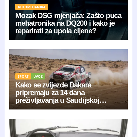
AUTOMEHANIKA
Mozak DSG mjenjača: Zašto puca
mehatronika na DQ200 i kako je
reparirati za upola cijene?
SPORT
UVOZ
Kako se zvijezde Dakara
pripremaju za 14 dana
preživljavanja u Saudijskoj
Arabiji?