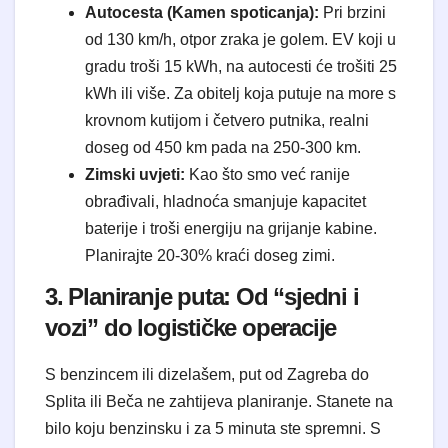
Autocesta (Kamen spoticanja):
Pri brzini
od 130 km/h, otpor zraka je golem. EV koji u
gradu troši 15 kWh, na autocesti će trošiti 25
kWh ili više. Za obitelj koja putuje na more s
krovnom kutijom i četvero putnika, realni
doseg od 450 km pada na 250-300 km.
Zimski uvjeti:
Kao što smo već ranije
obrađivali, hladnoća smanjuje kapacitet
baterije i troši energiju na grijanje kabine.
Planirajte 20-30% kraći doseg zimi.
3. Planiranje puta: Od “sjedni i
vozi” do logističke operacije
S benzincem ili dizelašem, put od Zagreba do
Splita ili Beča ne zahtijeva planiranje. Stanete na
bilo koju benzinsku i za 5 minuta ste spremni. S