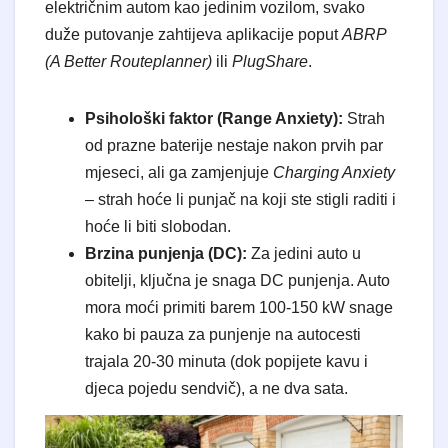
električnim autom kao jedinim vozilom, svako
duže putovanje zahtijeva aplikacije poput
ABRP
(A Better Routeplanner)
ili
PlugShare
.
Psihološki faktor (Range Anxiety):
Strah
od prazne baterije nestaje nakon prvih par
mjeseci, ali ga zamjenjuje
Charging Anxiety
– strah hoće li punjač na koji ste stigli raditi i
hoće li biti slobodan.
Brzina punjenja (DC):
Za jedini auto u
obitelji, ključna je snaga DC punjenja. Auto
mora moći primiti barem 100-150 kW snage
kako bi pauza za punjenje na autocesti
trajala 20-30 minuta (dok popijete kavu i
djeca pojedu sendvič), a ne dva sata.