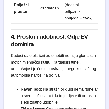
Prtljažni
(dodatni
Standardan
prostor
prtljažnik
sprijeda –
frunk
)
4. Prostor i udobnost: Gdje EV
dominira
Budući da električni automobili nemaju glomazan
motor, mjenjačku kutiju i kardanski tunel,
unutrašnjost je često prostranija nego kod sličnog
automobila na fosilna goriva.
Ravan pod:
Na stražnjoj klupi nema “tunela”
u sredini, što znači da troje djece ili odraslih
sjedi znatno udobnije.
Tišina i stres:
Odsutnost buke motora