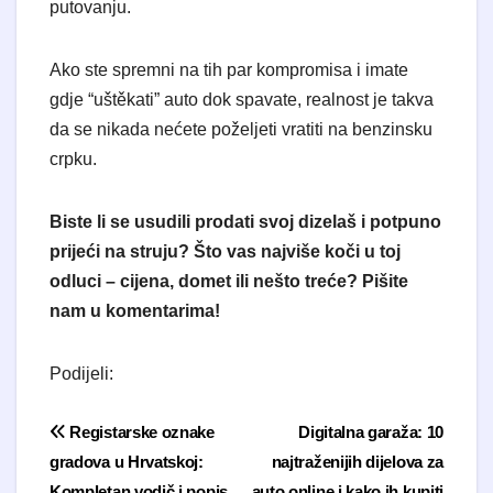
putovanju.
Ako ste spremni na tih par kompromisa i imate
gdje “uštěkati” auto dok spavate, realnost je takva
da se nikada nećete poželjeti vratiti na benzinsku
crpku.
Biste li se usudili prodati svoj dizelaš i potpuno
prijeći na struju? Što vas najviše koči u toj
odluci – cijena, domet ili nešto treće? Pišite
nam u komentarima!
Podijeli:
Navigacija objava
Registarske oznake
Digitalna garaža: 10
gradova u Hrvatskoj:
najtraženijih dijelova za
Kompletan vodič i popis
auto online i kako ih kupiti