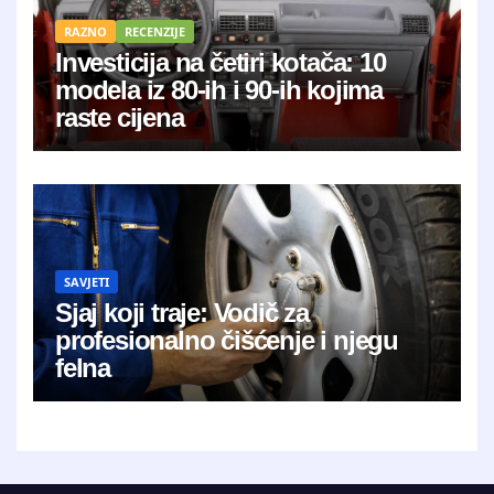
RAZNO
RECENZIJE
Investicija na četiri kotača: 10
modela iz 80-ih i 90-ih kojima
raste cijena
SAVJETI
Sjaj koji traje: Vodič za
profesionalno čišćenje i njegu
felna