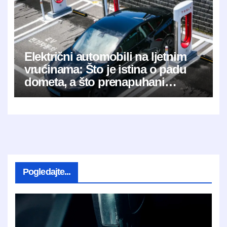
Električni automobili na ljetnim
vrućinama: Što je istina o padu
dometa, a što prenapuhani
mitovi?
Pogledajte...