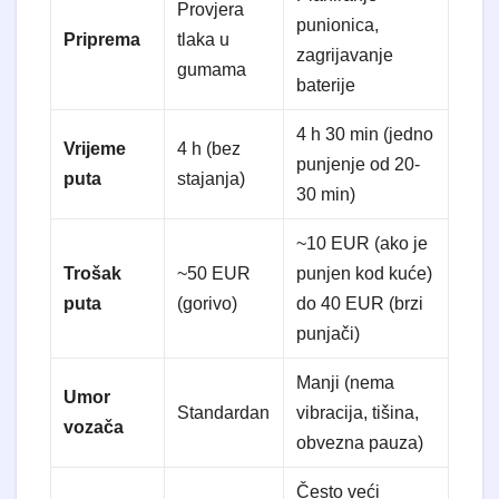
Provjera
punionica,
Priprema
tlaka u
zagrijavanje
gumama
baterije
4 h 30 min (jedno
Vrijeme
4 h (bez
punjenje od 20-
puta
stajanja)
30 min)
~10 EUR (ako je
Trošak
~50 EUR
punjen kod kuće)
puta
(gorivo)
do 40 EUR (brzi
punjači)
Manji (nema
Umor
Standardan
vibracija, tišina,
vozača
obvezna pauza)
Često veći