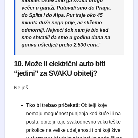
mobitel. Uštekamo ga svaku drugu
večer u garaži. Putovali smo do Praga,
do Splita i do Alpa. Put traje oko 45
minuta duže nego prije, ali stižemo
odmorniji. Najveći šok nam je bio kad
smo shvatili da smo u godinu dana na
gorivu uštedjeli preko 2.500 eura.”
10. Može li električni auto biti
“jedini” za SVAKU obitelj?
Ne još.
Tko bi trebao pričekati:
Obitelji koje
nemaju mogućnost punjenja kod kuće ili na
poslu, obitelji koje svakodnevno vuku teške
prikolice na velike udaljenosti i oni koji žive