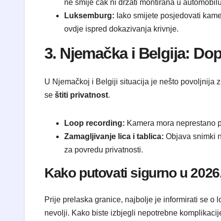
ne smije čak ni držati montirana u automobilu
Luksemburg:
Iako smijete posjedovati kamer
ovdje ispred dokazivanja krivnje.
​3. Njemačka i Belgija: Dop
​U Njemačkoj i Belgiji situacija je nešto povoljnij
se
štiti privatnost
.
Loop recording:
Kamera mora neprestano pre
Zamagljivanje lica i tablica:
Objava snimki n
za povredu privatnosti.
​Kako putovati sigurno u 2026
​Prije prelaska granice, najbolje je informirati se 
nevolji. Kako biste izbjegli nepotrebne komplikacij