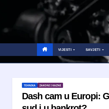
VIJESTI
SAVJETI
TEHNIKA
ZAKONI I KAZNE
Dash cam u Europi: G
sud i u bankrot?