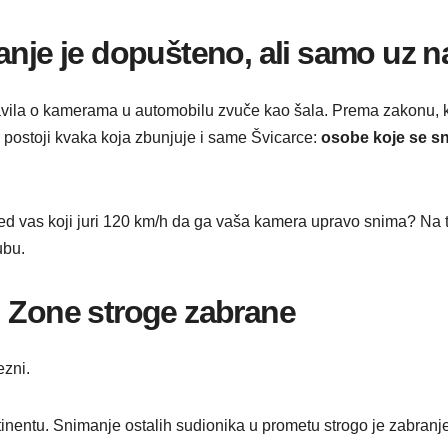
manje je dopušteno, ali samo uz 
pravila o kamerama u automobilu zvuče kao šala. Prema zakonu, ka
, postoji kvaka koja zbunjuje i same Švicarce:
osobe koje se sn
ored vas koji juri 120 km/h da ga vaša kamera upravo snima? Na 
ubu.
: Zone stroge zabrane
ezni.
inentu. Snimanje ostalih sudionika u prometu strogo je zabra