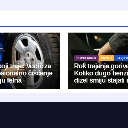
POPULARNO
RAZNO
SAVJET
koji traje: Vodič za
Rok trajanja goriv
esionalno čišćenje
Koliko dugo benzi
gu felna
dizel smiju stajati 
kanistru?