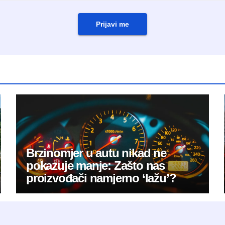
Prijavi me
Brzinomjer u autu nikad ne
pokazuje manje: Zašto nas
proizvođači namjerno ‘lažu’?