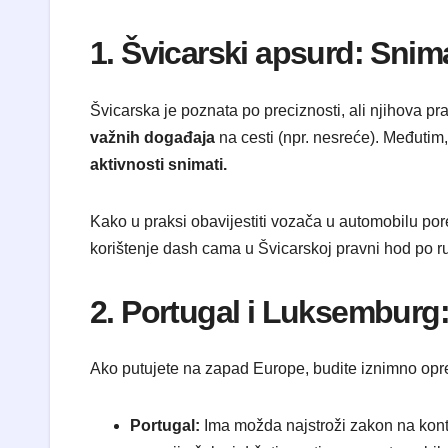
​1. Švicarski apsurd: Sni
​Švicarska je poznata po preciznosti, ali njihova 
važnih događaja
na cesti (npr. nesreće). Međutim
aktivnosti snimati.
​Kako u praksi obavijestiti vozača u automobilu p
korištenje dash cama u Švicarskoj pravni hod po r
​2. Portugal i Luksemburg
​Ako putujete na zapad Europe, budite iznimno opr
Portugal:
Ima možda najstroži zakon na kont