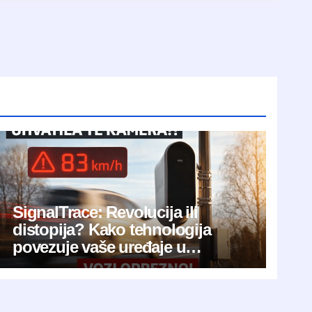
SignalTrace: Revolucija ili
distopija? Kako tehnologija
povezuje vaše uređaje u
jedinstveni digitalni otisak