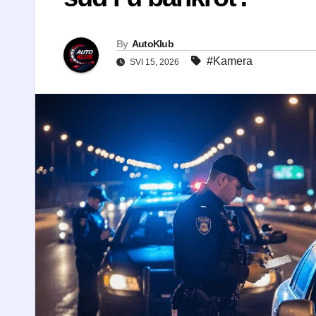
By
AutoKlub
#Kamera
SVI 15, 2026