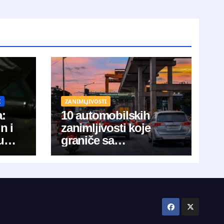
I
ZANIMLJIVOSTI
a:
10 automobilskih
n i
zanimljivosti koje
u
graniče sa
znanstvenom
fantastikom