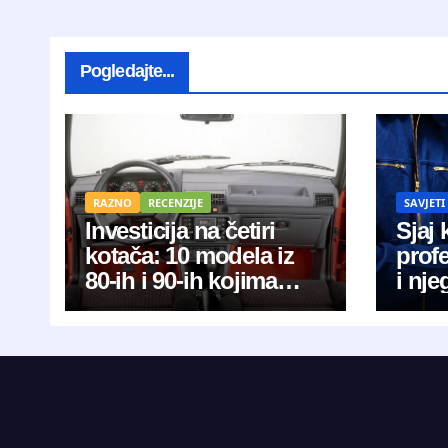
Pogledajte...
RAZNO
RECENZIJE
SAVJETI
Investicija na četiri
Sjaj 
kotača: 10 modela iz
prof
80-ih i 90-ih kojima
i nje
raste cijena