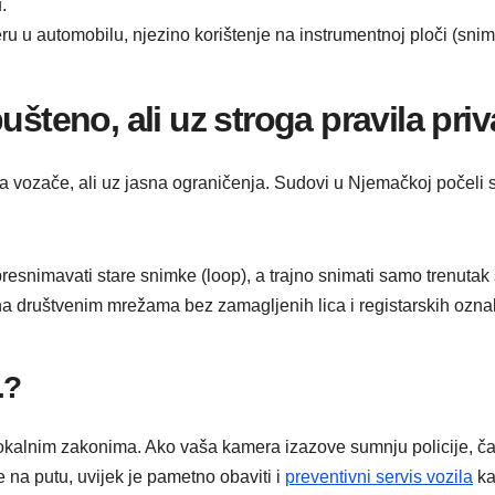
.
u u automobilu, njezino korištenje na instrumentnoj ploči (snima
ušteno, ali uz stroga pravila priv
a za vozače, ali uz jasna ograničenja. Sudovi u Njemačkoj počeli
snimavati stare snimke (loop), a trajno snimati samo trenutak
a društvenim mrežama bez zamagljenih lica i registarskih ozn
.?
o lokalnim zakonima. Ako vaša kamera izazove sumnju policije, čak
e na putu, uvijek je pametno obaviti i
preventivni servis vozila
ka