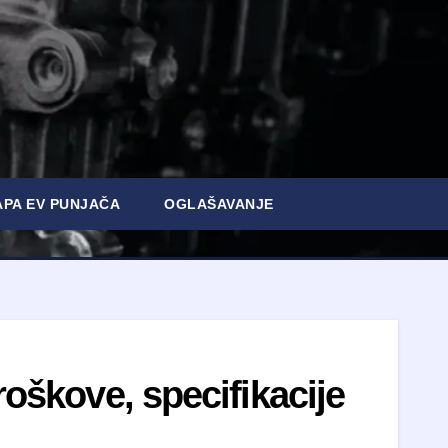
PA EV PUNJAČA
OGLAŠAVANJE
roškove, specifikacije