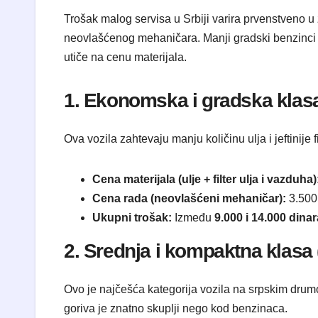
Trošak malog servisa u Srbiji varira prvenstveno u z
neovlašćenog mehaničara. Manji gradski benzinci obič
utiče na cenu materijala.
1. Ekonomska i gradska klasa 
Ova vozila zahtevaju manju količinu ulja i jeftinije f
Cena materijala (ulje + filter ulja i vazduha)
Cena rada (neovlašćeni mehaničar):
3.500 
Ukupni trošak:
Između
9.000 i 14.000 dinar
2. Srednja i kompaktna klasa 
Ovo je najčešća kategorija vozila na srpskim drumov
goriva je znatno skuplji nego kod benzinaca.