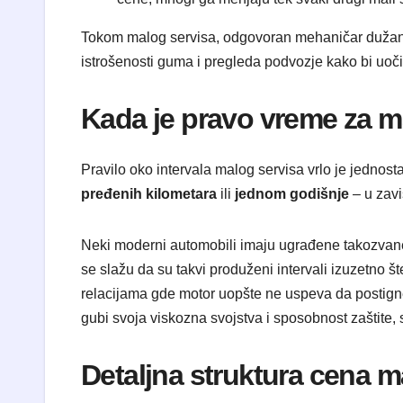
Tokom malog servisa, odgovoran mehaničar dužan je 
istrošenosti guma i pregleda podvozje kako bi uoč
Kada je pravo vreme za m
Pravilo oko intervala malog servisa vrlo je jednost
pređenih kilometara
ili
jednom godišnje
– u zavi
Neki moderni automobili imaju ugrađene takozvane 
se slažu da su takvi produženi intervali izuzetno š
relacijama gde motor uopšte ne uspeva da postigne 
gubi svoja viskozna svojstva i sposobnost zaštite,
Detaljna struktura cena ma