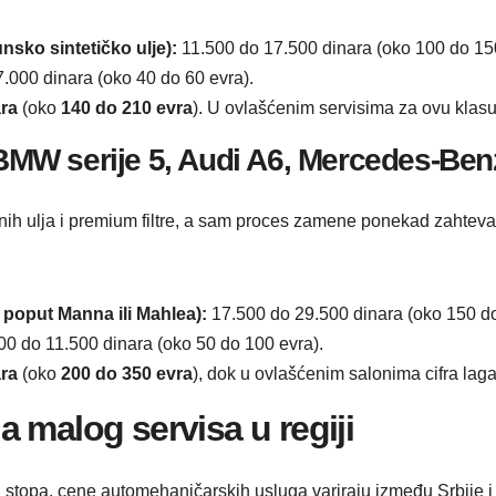
unsko sintetičko ulje):
11.500 do 17.500 dinara (oko 100 do 150
.000 dinara (oko 40 do 60 evra).
ara
(oko
140 do 210 evra
). U ovlašćenim servisima za ovu klasu
 BMW serije 5, Audi A6, Mercedes-Ben
rnih ulja i premium filtre, a sam proces zamene ponekad zahteva 
 poput Manna ili Mahlea):
17.500 do 29.500 dinara (oko 150 do
00 do 11.500 dinara (oko 50 do 100 evra).
ara
(oko
200 do 350 evra
), dok u ovlašćenim salonima cifra lag
 malog servisa u regiji
kih stopa, cene automehaničarskih usluga variraju između Srbije 