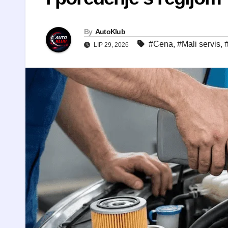
By
AutoKlub
#Cena
,
#Mali servis
,
#
LIP 29, 2026