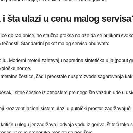
i šta ulazi u cenu malog servisa
ice do radionice, no stručna praksa nalaže da se prilikom sva
tečnosti. Standardni paket malog servisa obuhvata:
lu. Moderni motori zahtevaju napredna sintetička ulja (poput g
 ekološke norme.
etalne čestice, čađ i preostale nusproizvode sagorevanja kako 
esak i sitne čestice iz atmosfere pre nego što vazduh uđe u usis
 kroz ventilacioni sistem ulazi u putnički prostor, zadržavajući
 kritičnu ulogu jer zadržava i odvaja vodu iz goriva, štiteći tak
ervis, iako je preporuka menjati ga godišnje.