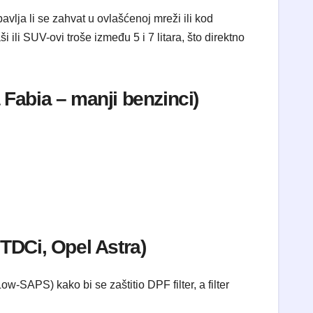
avlja li se zahvat u ovlašćenoj mreži ili kod
 ili SUV-ovi troše između 5 i 7 litara, što direktno
 Fabia – manji benzinci)
 TDCi, Opel Astra)
w-SAPS) kako bi se zaštitio DPF filter, a filter