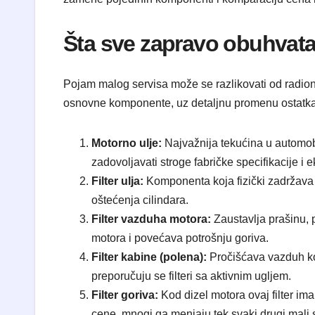
Šta sve zapravo obuhvata 
Pojam malog servisa može se razlikovati od radion
osnovne komponente, uz detaljnu promenu ostatka 
Motorno ulje:
Najvažnija tekućina u automobi
zadovoljavati stroge fabričke specifikacije i
Filter ulja:
Komponenta koja fizički zadržava m
oštećenja cilindara.
Filter vazduha motora:
Zaustavlja prašinu, p
motora i povećava potrošnju goriva.
Filter kabine (polena):
Pročišćava vazduh koji
preporučuju se filteri sa aktivnim ugljem.
Filter goriva:
Kod dizel motora ovaj filter ima
cene, mnogi ga menjaju tek svaki drugi mali s