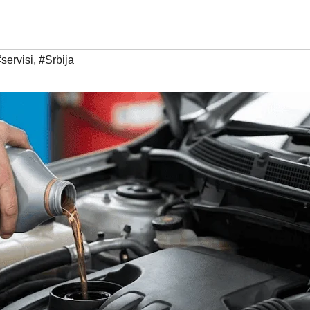
servisi
,
#Srbija