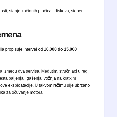
sti, stanje kočionih pločica i diskova, stepen
remena
la propisuje interval od
10.000 do 15.000
 između dva servisa. Međutim, stručnjaci u regiji
esta paljenja i gašenja, vožnja na kratkim
slove eksploatacije. U takvom režimu ulje ubrzano
luka za očuvanje motora.