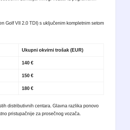
en Golf VII 2.0 TDI) s uključenim kompletnim setom
Ukupni okvirni trošak (EUR)
140 €
150 €
180 €
stih distributivnih centara. Glavna razlika ponovo
natno pristupačnije za prosečnog vozača.