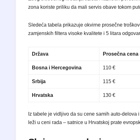
zona koriste priliku da mali servis obave tokom p
Sledeća tabela prikazuje okvirne prosečne troškov
zamjenskih filtera visoke kvalitete i 5 litara odgova
Država
Prosečna cena 
Bosna i Hercegovina
110 €
Srbija
115 €
Hrvatska
130 €
Iz tabele je vidljivo da su cene samih auto-delova i
leži u ceni rada – satnice u Hrvatskoj prate evrops