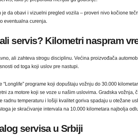
da obavi i vizuelni pregled vozila – proveri nivo kočione tečno
io eventualna curenja.
ali servis? Kilometri naspram v
avno, ali zahteva strogu disciplinu. Većina proizvođača automobi
snosti od toga koji uslov pre nastupi.
“Longlife” programe koji dopuštaju vožnju do 30.000 kilometara
tetni za motore koji se voze u našim uslovima. Gradska vožnja, č
radnu temperaturu i lošiji kvalitet goriva spadaju u otežane u
 stoga je skraćivanje intervala na 10.000 kilometara najbolja od
log servisa u Srbiji