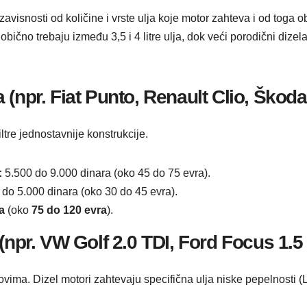
avisnosti od količine i vrste ulja koje motor zahteva i od toga ob
no trebaju između 3,5 i 4 litre ulja, dok veći porodični dizelaši
(npr. Fiat Punto, Renault Clio, Škoda
iltre jednostavnije konstrukcije.
:
5.500 do 9.000 dinara (oko 45 do 75 evra).
do 5.000 dinara (oko 30 do 45 evra).
a
(oko
75 do 120 evra
).
(npr. VW Golf 2.0 TDI, Ford Focus 1.5
ima. Dizel motori zahtevaju specifična ulja niske pepelnosti (Lo