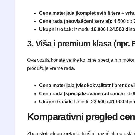
Cena materijala (komplet svih filtera + vrh
Cena rada (neovlašćeni servisi):
4.500 do 7
Ukupni trošak:
Između
16.000 i 24.500 din
3. Viša i premium klasa (npr.
Ova vozila koriste velike količine specijalnih moto
produžuje vreme rada.
Cena materijala (visokokvalitetni brendovi
Cena rada (specijalizovane radionice):
6.0
Ukupni trošak:
Između
23.500 i 41.000 din
Komparativni pregled cena
Zbog slobodnog kretanja tržišta i različitih pores