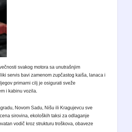
večnosti svakog motora sa unutrašnjim
eliki servis bavi zamenom zupčastog kaiša, lanaca i
egov primarni cilj je osigurati sveže
m i kabinu vozila.
Beogradu, Novom Sadu, Nišu ili Kragujevcu sve
na sirovina, ekoloških taksi za odlaganje
hvatan vodič kroz strukturu troškova, obaveze