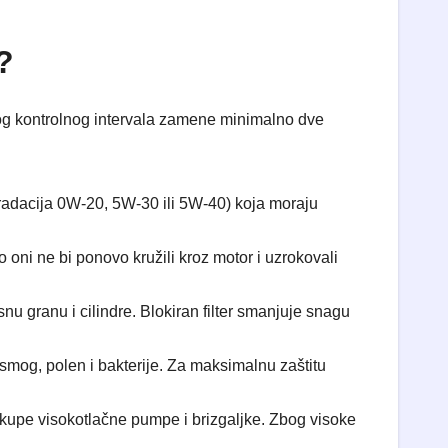
?
kog kontrolnog intervala zamene minimalno dve
radacija 0W-20, 5W-30 ili 5W-40) koja moraju
oni ne bi ponovo kružili kroz motor i uzrokovali
nu granu i cilindre. Blokiran filter smanjuje snagu
 smog, polen i bakterije. Za maksimalnu zaštitu
o skupe visokotlačne pumpe i brizgaljke. Zbog visoke