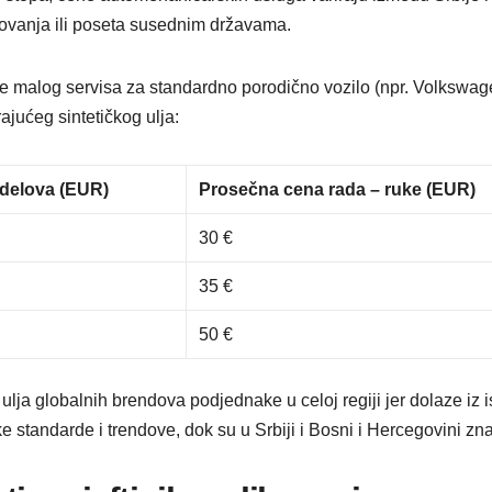
utovanja ili poseta susednim državama.
e malog servisa za standardno porodično vozilo (npr. Volkswag
rajućeg sintetičkog ulja:
delova (EUR)
Prosečna cena rada – ruke (EUR)
30 €
35 €
50 €
 ulja globalnih brendova podjednake u celoj regiji jer dolaze iz i
ke standarde i trendove, dok su u Srbiji i Bosni i Hercegovini z