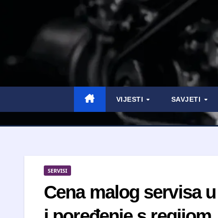
VIJESTI
SAVJETI
SERVISI
Cena malog servisa u S
i poređenje s regijom