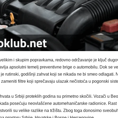
elikim i skupim popravkama, redovno održavanje je ključ dugo
vlja apsolutni temelj preventivne brige o automobilu. Dok se v
 rutinski, godišnji zahvat koji se nikada ne bi smeo odlagati. Nj
ameniti filtre koji sprečavaju ulazak nečistoća u pogonski siste
ahvata u Srbiji proteklih godina su primetno skočili. Vozači u 
kada posećuju neovlašćene automehaničarske radionice. Rast ce
stvorili su velike razlike na tržištu. Zbog toga donosimo sveobu
a prostoru Srbije, Hrvatske i Bosne i Hercegovine.