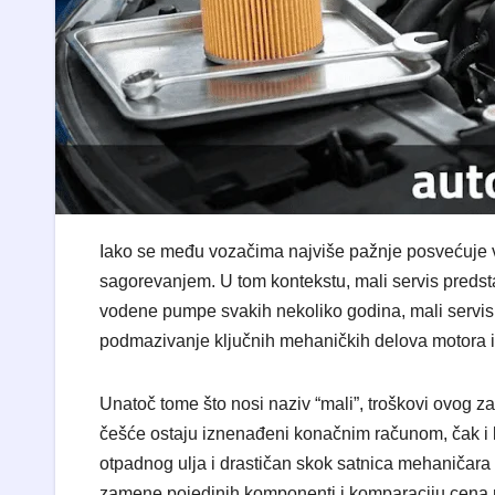
Iako se među vozačima najviše pažnje posvećuje v
sagorevanjem. U tom kontekstu, mali servis predsta
vodene pumpe svakih nekoliko godina, mali servis je
podmazivanje ključnih mehaničkih delova motora i z
Unatoč tome što nosi naziv “mali”, troškovi ovog z
češće ostaju iznenađeni konačnim računom, čak i 
otpadnog ulja i drastičan skok satnica mehaničara 
zamene pojedinih komponenti i komparaciju cena n