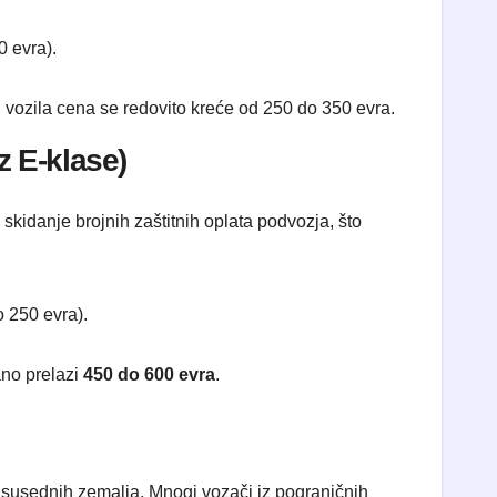
 evra).
 vozila cena se redovito kreće od 250 do 350 evra.
z E-klase)
skidanje brojnih zaštitnih oplata podvozja, što
 250 evra).
ano prelazi
450 do 600 evra
.
i susednih zemalja. Mnogi vozači iz pograničnih