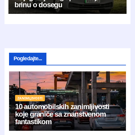
brinu o dosegu
Pogledajte...
ZANIMLJIVOSTI
10 automobilskih zanimljivosti
koje graniče sa znanstvenom
fantastikom