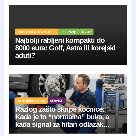
RABLJENI AUTOMOBILI
RECENZIJE
UVOZ
Najbolji rabljeni kompakti do
8000 eura: Golf, Astra ili korejski
aduti?
AUTOMEHANIKA
SERVISI
Razlog zašto škripe kočnice:
Kada je to “normalna” buka, a
kada signal za hitan odlazak
mehaničaru?