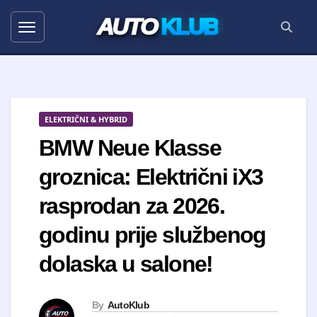
AUTO
KLUB
ELEKTRIČNI & HYBRID
BMW Neue Klasse
groznica: Električni iX3
rasprodan za 2026.
godinu prije službenog
dolaska u salone!
By
AutoKlub