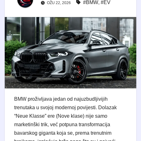
#BMW
,
#EV
OŽU 22, 2026
BMW proživljava jedan od najuzbudljivijih
trenutaka u svojoj modernoj povijesti. Dolazak
“Neue Klasse” ere (Nove klase) nije samo
marketinški trik, već potpuna transformacija
bavarskog giganta koja se, prema trenutnim