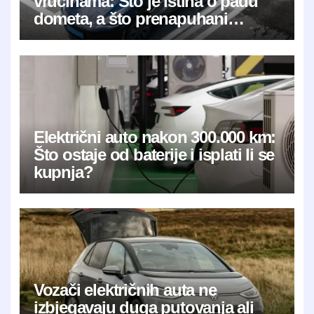
vrućinama: Što je istina o padu
dometa, a što prenapuhani
mitovi?
Električni auto nakon 300.000 km:
Što ostaje od baterije i isplati li se
kupnja?
Vozači električnih auta ne
izbjegavaju duga putovanja ali