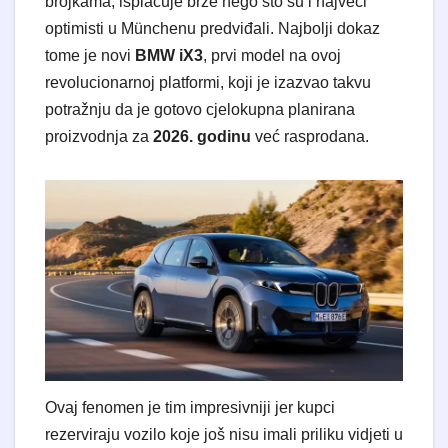
brojkama, isplaćuje brže nego što su i najveći
optimisti u Münchenu predviđali. Najbolji dokaz
tome je novi
BMW iX3
, prvi model na ovoj
revolucionarnoj platformi, koji je izazvao takvu
potražnju da je gotovo cjelokupna planirana
proizvodnja za
2026. godinu
već rasprodana.
Ovaj fenomen je tim impresivniji jer kupci
rezerviraju vozilo koje još nisu imali priliku vidjeti u