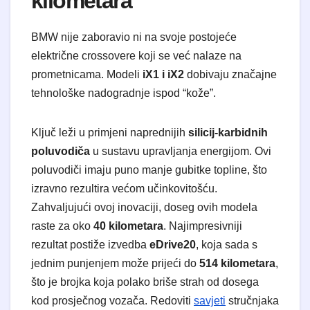
kilometara
BMW nije zaboravio ni na svoje postojeće
električne crossovere koji se već nalaze na
prometnicama. Modeli
iX1 i iX2
dobivaju značajne
tehnološke nadogradnje ispod “kože”.
Ključ leži u primjeni naprednijih
silicij-karbidnih
poluvodiča
u sustavu upravljanja energijom. Ovi
poluvodiči imaju puno manje gubitke topline, što
izravno rezultira većom učinkovitošću.
Zahvaljujući ovoj inovaciji, doseg ovih modela
raste za oko
40 kilometara
. Najimpresivniji
rezultat postiže izvedba
eDrive20
, koja sada s
jednim punjenjem može prijeći do
514 kilometara
,
što je brojka koja polako briše strah od dosega
kod prosječnog vozača. Redoviti
savjeti
stručnjaka