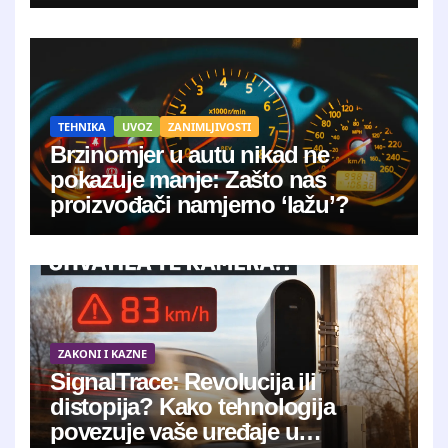
vreći”
TEHNIKA
UVOZ
ZANIMLJIVOSTI
Brzinomjer u autu nikad ne
pokazuje manje: Zašto nas
proizvođači namjerno ‘lažu’?
ZAKONI I KAZNE
SignalTrace: Revolucija ili
distopija? Kako tehnologija
povezuje vaše uređaje u