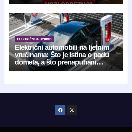
jedinstveni digitalni otisak
ELEKTRIČNI & HYBRID
Električni automobili na ljetnim
vrućinama: Što je istina o padu
dometa, a što prenapuhani
mitovi?