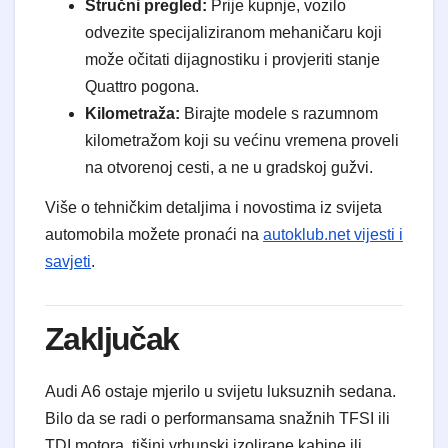
Stručni pregled:
Prije kupnje, vozilo
odvezite specijaliziranom mehaničaru koji
može očitati dijagnostiku i provjeriti stanje
Quattro pogona.
Kilometraža:
Birajte modele s razumnom
kilometražom koji su većinu vremena proveli
na otvorenoj cesti, a ne u gradskoj gužvi.
Više o tehničkim detaljima i novostima iz svijeta
automobila možete pronaći na
autoklub.net vijesti i
savjeti
.
Zaključak
Audi A6 ostaje mjerilo u svijetu luksuznih sedana.
Bilo da se radi o performansama snažnih TFSI ili
TDI motora, tišini vrhunski izolirane kabine ili