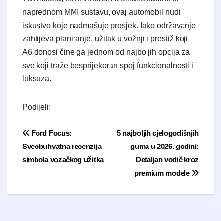
naprednom MMI sustavu, ovaj automobil nudi
iskustvo koje nadmašuje prosjek. Iako održavanje
zahtijeva planiranje, užitak u vožnji i prestiž koji
A6 donosi čine ga jednom od najboljih opcija za
sve koji traže besprijekoran spoj funkcionalnosti i
luksuza.
Podijeli:
Navigacija objava
Ford Focus:
5 najboljih cjelogodišnjih
Sveobuhvatna recenzija
guma u 2026. godini:
simbola vozačkog užitka
Detaljan vodič kroz
premium modele