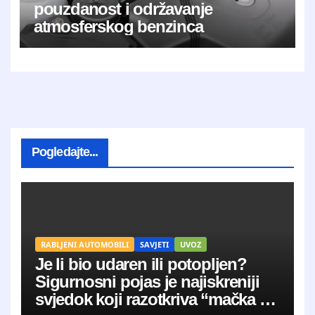
pouzdanost i održavanje
atmosferskog benzinca
Pogledajte...
RABLJENI AUTOMOBILI
SAVJETI
UVOZ
Je li bio udaren ili potopljen?
Sigurnosni pojas je najiskreniji
svjedok koji razotkriva “mačka u