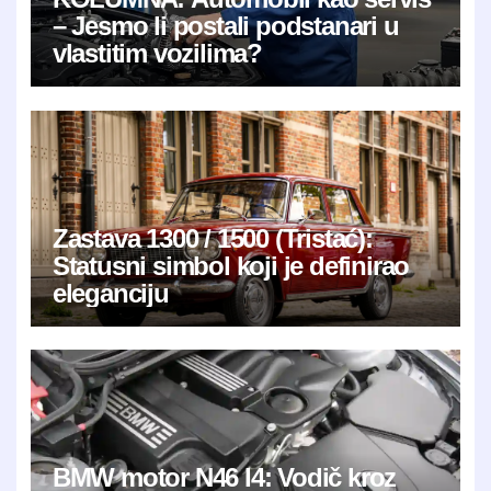
– Jesmo li postali podstanari u
vlastitim vozilima?
Zastava 1300 / 1500 (Tristać):
Statusni simbol koji je definirao
eleganciju
BMW motor N46 I4: Vodič kroz