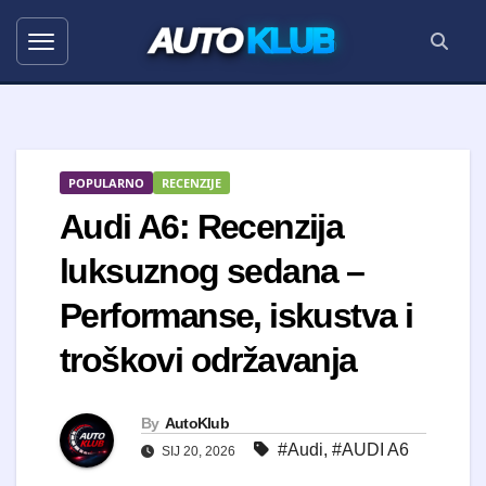
AUTO
KLUB
POPULARNO
RECENZIJE
Audi A6: Recenzija
luksuznog sedana –
Performanse, iskustva i
troškovi održavanja
By
AutoKlub
#Audi
,
#AUDI A6
SIJ 20, 2026